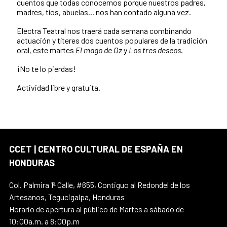
cuentos que todas conocemos porque nuestros padres,
madres, tíos, abuelas... nos han contado alguna vez.
Electra Teatral nos traerá cada semana combinando
actuación y títeres dos cuentos populares de la tradición
oral, este martes
El mago de Oz
y
Los tres deseos
.
¡No te lo pierdas!
Actividad libre y gratuita.
CCET | CENTRO CULTURAL DE ESPAÑA EN
HONDURAS
Col. Palmira 1ª Calle, #655, Contiguo al Redondel de los
Artesanos, Tegucigalpa, Honduras
Horario de apertura al público de Martes a sábado de
10:00a.m. a 8:00p.m