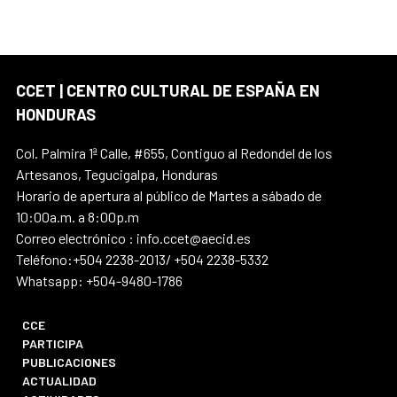
CCET | CENTRO CULTURAL DE ESPAÑA EN
HONDURAS
Col. Palmira 1ª Calle, #655, Contiguo al Redondel de los
Artesanos, Tegucigalpa, Honduras
Horario de apertura al público de Martes a sábado de
10:00a.m. a 8:00p.m
Correo electrónico : info.ccet@aecid.es
Teléfono:+504 2238-2013/ +504 2238-5332
Whatsapp: +504-9480-1786
CCE
PARTICIPA
PUBLICACIONES
ACTUALIDAD