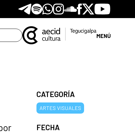
Telegram
Spotify
Whatsapp
Instagram
Soundclore
Facebook
X
Youtube
MENÚ
CATEGORÍA
ARTES VISUALES
por
FECHA