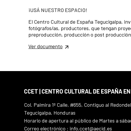
¡USÁ NUESTRO ESPACIO!
El Centro Cultural de España Tegucigalpa, inv
fotógrafos/as, productores, que tengan proy
preproducción, producción o post producción 
Ver documento
CCET | CENTRO CULTURAL DE ESPAÑA E
Col. Palmira 1ª Calle, #655, Contiguo al Redonde
Tegucigalpa, Honduras
Horario de apertura al público de Martes a sáb
Correo electrónico : info.ccet@aecid.es