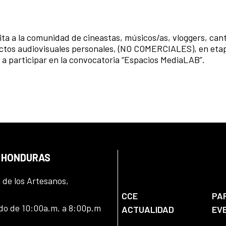
ita a la comunidad de cineastas, músicos/as, vloggers, can
ectos audiovisuales personales, (NO COMERCIALES), en eta
a participar en la convocatoria “Espacios MediaLAB”.
N HONDURAS
l de los Artesanos,
CCE
PA
ado de 10:00a.m. a 8:00p.m
ACTUALIDAD
EV