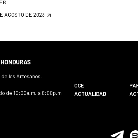
ER.
E AGOSTO DE 2023
N HONDURAS
l de los Artesanos,
CCE
PA
ado de 10:00a.m. a 8:00p.m
ACTUALIDAD
AC
Telegram
Spo