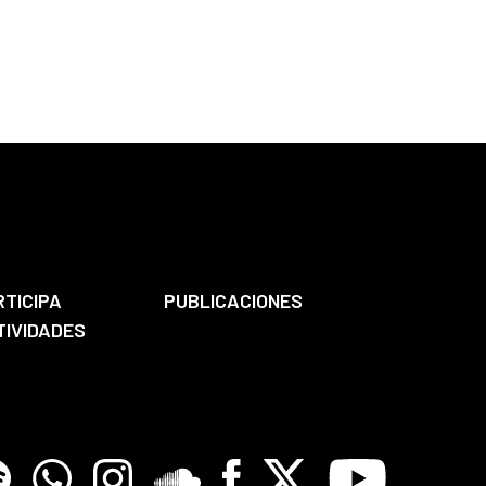
RTICIPA
PUBLICACIONES
TIVIDADES
tify
Whatsapp
Instagram
Soundclore
Facebook
X
Youtube