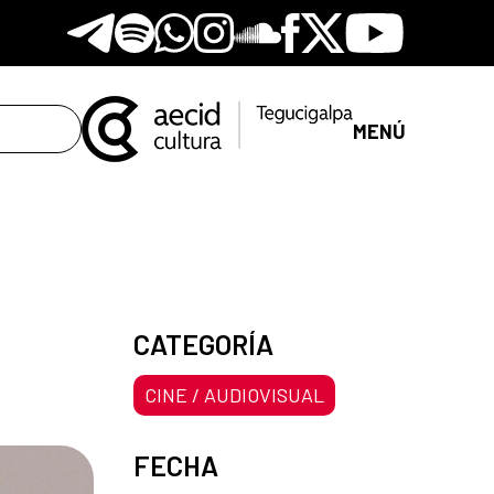
Telegram
Spotify
Whatsapp
Instagram
Soundclore
Facebook
X
Youtube
MENÚ
CATEGORÍA
CINE / AUDIOVISUAL
FECHA