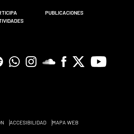
RTICIPA
PUBLICACIONES
TIVIDADES
tify
Whatsapp
Instagram
Soundclore
Facebook
X
Youtube
ÓN
ACCESIBILIDAD
MAPA WEB