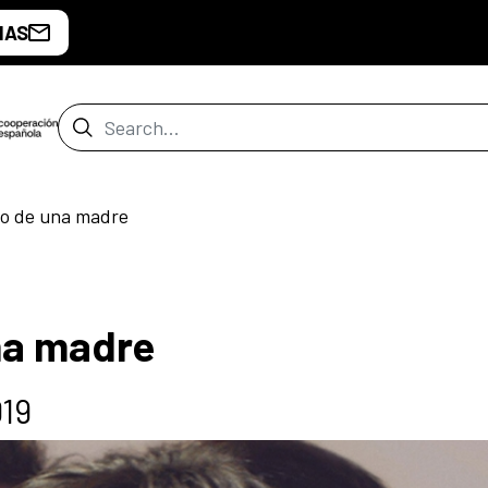
IAS
Search Bar
rto de una madre
una madre
019