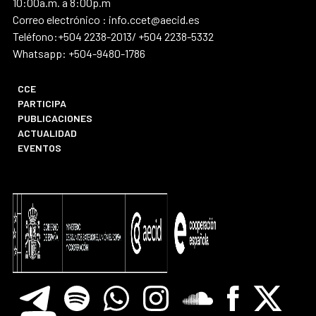
10:00a.m. a 8:00p.m
Correo electrónico : info.ccet@aecid.es
Teléfono:+504 2238-2013/ +504 2238-5332
Whatsapp: +504-9480-1786
CCE
PARTICIPA
PUBLICACIONES
ACTUALIDAD
EVENTOS
Telegram
Spotify
Whatsapp
Instagram
Soundclore
Facebook
X