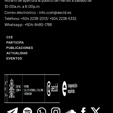
Horario de apertura al público de Martes a sábado de
10:00a.m. a 8:00p.m
Correo electrónico : info.ccet@aecid.es
Teléfono:+504 2238-2013/ +504 2238-5332
Whatsapp: +504-9480-1786
CCE
PARTICIPA
PUBLICACIONES
ACTUALIDAD
EVENTOS
Telegram
Spotify
Whatsapp
Instagram
Soundclore
Facebook
X