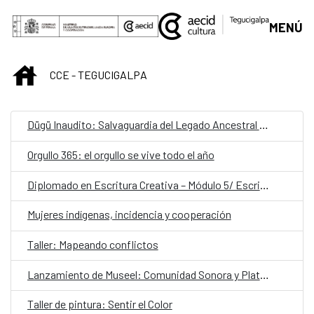
Saltar al contenido principal
MENÚ
INICIO
CCE - TEGUCIGALPA
Dügü Inaudito: Salvaguardia del Legado Ancestral Garífuna/ Presentación pública de resultados y diálogo sobre patrimonio vivo
Orgullo 365: el orgullo se vive todo el año
Diplomado en Escritura Creativa – Módulo 5/ Escribir desde el latido: escritura teatral
Mujeres indígenas, incidencia y cooperación
Taller: Mapeando conflictos
Lanzamiento de Museel: Comunidad Sonora y Plataforma de Formación
Taller de pintura: Sentir el Color