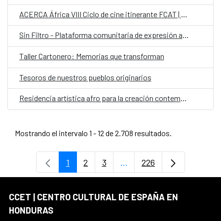
ACERCA África VIII Ciclo de cine itinerante FCAT | AECID
Sin Filtro - Plataforma comunitaria de expresión artística
Taller Cartonero: Memorias que transforman
Tesoros de nuestros pueblos originarios
Residencia artística afro para la creación contemporánea colaborativa con comunidades garífunas
Mostrando el intervalo 1 - 12 de 2.708 resultados.
1
2
3
...
226
Página
Página
Página
Páginas intermedias Use 
Página
CCET | CENTRO CULTURAL DE ESPAÑA EN
HONDURAS