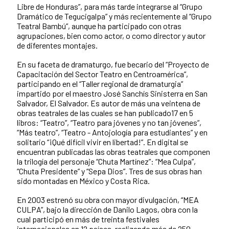
Libre de Honduras”, para más tarde integrarse al “Grupo
Dramático de Tegucigalpa” y más recientemente al “Grupo
Teatral Bambú”, aunque ha participado con otras
agrupaciones, bien como actor, o como director y autor
de diferentes montajes.
En su faceta de dramaturgo, fue becario del “Proyecto de
Capacitación del Sector Teatro en Centroamérica”,
participando en el “Taller regional de dramaturgia”
impartido por el maestro José Sanchís Sinisterra en San
Salvador, El Salvador. Es autor de más una veintena de
obras teatrales de las cuales se han publicado17 en 5
libros: “Teatro”, “Teatro para jóvenes y no tan jóvenes”,
“Más teatro”, “Teatro - Antojología para estudiantes” y en
solitario “¡Qué difícil vivir en libertad!”. En digital se
encuentran publicadas las obras teatrales que componen
la trilogía del personaje “Chuta Martínez”: “Mea Culpa”,
“Chuta Presidente” y “Sepa Dios”. Tres de sus obras han
sido montadas en México y Costa Rica.
En 2003 estrenó su obra con mayor divulgación, “MEA
CULPA”, bajo la dirección de Danilo Lagos, obra con la
cual participó en más de treinta festivales
internacionales en 12 países, realizando más de 250