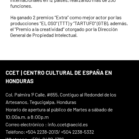
funciones.
Ha ganado 2 premios “Extra” como mejor actor por las
producciones “EL OSO” (TTT) y “TARTUFO” (GTB), además,
el “Premio a la creatividad” otorgado por la Dirección
General de Propiedad Intelectual.
CCET | CENTRO CULTURAL DE ESPAÑA EN
HONDURAS
Col. Palmira 1ª Calle, #655, Contiguo al Redondel de los
Artesanos, Tegucigalpa, Honduras
Horario de apertura al público de Martes a sábado de
10:00a.m. a 8:00p.m
Correo electrónico : info.ccet@aecid.es
Teléfono:+504 2238-2013/ +504 2238-5332