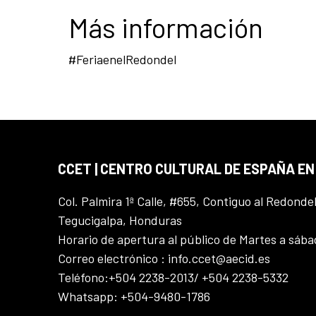
Más información
#FeriaenelRedondel
CCET | CENTRO CULTURAL DE ESPAÑA E
Col. Palmira 1ª Calle, #655, Contiguo al Redonde
Tegucigalpa, Honduras
Horario de apertura al público de Martes a sáb
Correo electrónico : info.ccet@aecid.es
Teléfono:+504 2238-2013/ +504 2238-5332
Whatsapp: +504-9480-1786