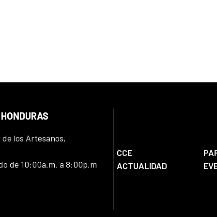
N HONDURAS
l de los Artesanos,
CCE
PA
ado de 10:00a.m. a 8:00p.m
ACTUALIDAD
EV