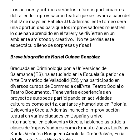
Los actores y actrices serán los mismos participantes
del taller de improvisación teatral que se llevará a cabo del
9 al 12 de mayo en Babelia 3.0. Además, este torneo será
una oportunidad para que los improvisadores muestren
lo que han aprendido en el taller y se diviertan en un
ambiente amistoso y creativo. ¡No te perdás este
espectáculo lleno de sorpresas y risas!
Breve biografía de Mariel Guinea González
Graduada en Criminología por la Universidad de
Salamanca (ES), ha estudiado en la Escuela Superior de
Arte Dramático de Valladolid (ES), y ha participado en
diversos cursos de Commedia dell’Arte, Teatro Social o
Teatro Documento. Tiene varias experiencias en
proyectos europeos participando en actividades
culturales como actriz, cantante y humorista en Polonia,
Eslovenia y Grecia. Además, ha hecho improvisación
teatral en varias ciudades en España y a nivel
internacional en Eslovenia y Grecia, habiendo asistido a
clases de improvisadores como Ernesto Zuazo, Ladislav
Karda, Verónica Mosqueda Arboleda, Omár Galván, Feña
Ortalli, Luis Cao o Gigio Giraldo.