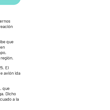
dernos
reación
ribe que
 en
mpo,
 región.
5. El
de avión ida
5, que
ga. Dicho
ecuado a la