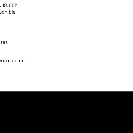
s 18:00h
sponible
ntes
entró en un