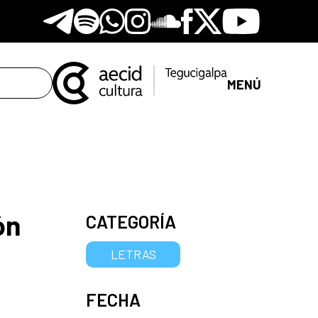
Telegram
Spotify
Whatsapp
Instagram
Soundclore
Facebook
X
Youtube
MENÚ
ón
CATEGORÍA
LETRAS
FECHA