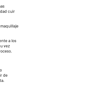
nas
idad cuir
 maquillaje
nte a los
su vez
roceso.
do
ir de
ta.