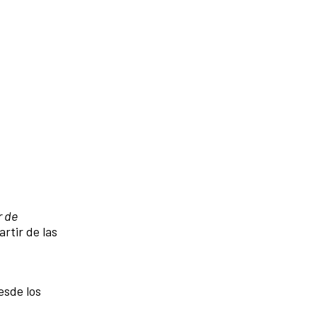
r de
rtir de las
esde los