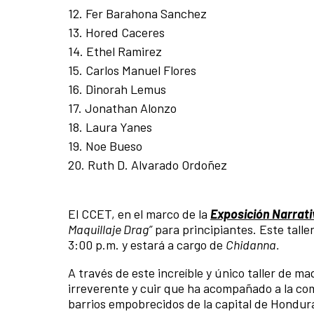
12. Fer Barahona Sanchez
13. Hored Caceres
14. Ethel Ramirez
15. Carlos Manuel Flores
16. Dinorah Lemus
17. Jonathan Alonzo
18. Laura Yanes
19. Noe Bueso
20. Ruth D. Alvarado Ordoñez
El CCET, en el marco de la
Exposición Narrati
Maquillaje Drag”
para principiantes. Este taller
3:00 p.m. y estará a cargo de
Chidanna.
A través de este increíble y único taller de ma
irreverente y cuir que ha acompañado a la c
barrios empobrecidos de la capital de Hondur