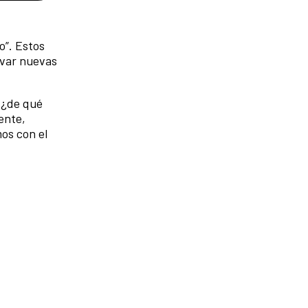
o”. Estos
ivar nuevas
 ¿de qué
ente,
os con el