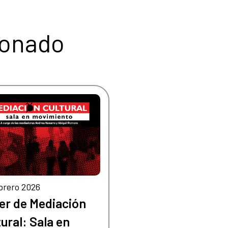
ionado
brero 2026
ler de Mediación
tural: Sala en