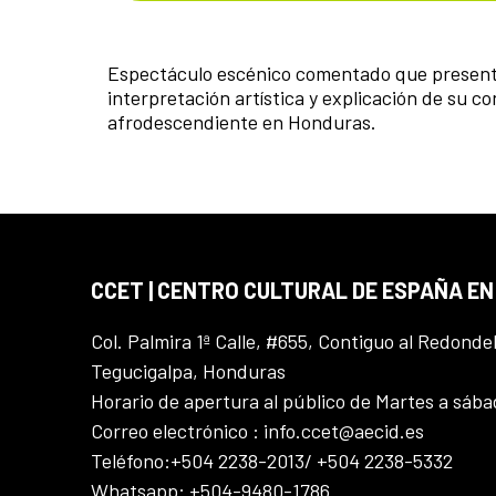
Espectáculo escénico comentado que presenta
interpretación artística y explicación de su c
afrodescendiente en Honduras.
CCET | CENTRO CULTURAL DE ESPAÑA E
Col. Palmira 1ª Calle, #655, Contiguo al Redonde
Tegucigalpa, Honduras
Horario de apertura al público de Martes a sáb
Correo electrónico : info.ccet@aecid.es
Teléfono:+504 2238-2013/ +504 2238-5332
Whatsapp: +504-9480-1786