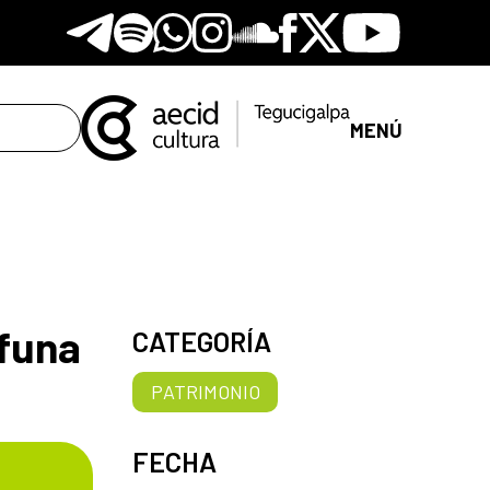
Telegram
Spotify
Whatsapp
Instagram
Soundclore
Facebook
X
Youtube
MENÚ
ífuna
CATEGORÍA
PATRIMONIO
FECHA