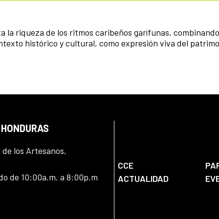
 la riqueza de los ritmos caribeños garífunas, combinand
ontexto histórico y cultural, como expresión viva del patrim
N HONDURAS
l de los Artesanos,
CCE
PA
ado de 10:00a.m. a 8:00p.m
ACTUALIDAD
EV