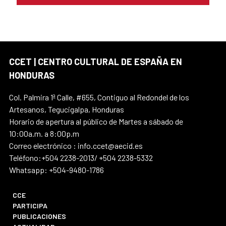
CCET | CENTRO CULTURAL DE ESPAÑA EN
HONDURAS
Col. Palmira 1ª Calle, #655, Contiguo al Redondel de los
Artesanos, Tegucigalpa, Honduras
Horario de apertura al público de Martes a sábado de
10:00a.m. a 8:00p.m
Correo electrónico : info.ccet@aecid.es
Teléfono:+504 2238-2013/ +504 2238-5332
Whatsapp: +504-9480-1786
CCE
PARTICIPA
PUBLICACIONES