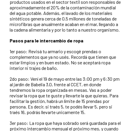
productos usados en el sector textil son responsables de
aproximadamente el 20% de la contaminación mundial
del agua potable. Además, el lavado de los materiales
sintéticos genera cerca de 0,5 millones de toneladas de
microfibras que anualmente acaban en el mar, llegando a
la cadena alimentaria y por lo tanto a nuestro organismo.
Pasos para le intercambio de ropa
1er paso: Revisá tu armario y escogé prendas o
complementos que ya no usés. Recordá que tienen que
estar limpios y en buen estado. No se aceptará ropa
interior ni trajes de baño.
2do paso: Vení el 19 de mayo entre las 3:00 pm y 6:30 pm
al jardín de Babelia 3.0, frente al CCET, en donde
tendremos la ropa organizada en mesas. Vas a poder
revisar la ropa que te guste y llevarte la que quieras. Para
facilitar la gestión, habrá un límite de 15 prendas por
persona. Es decir, si traés 5, te podés llevar 5, pero si
traés 16, podrás llevarte unicamente 15.
3er paso: La ropa que haya sobrado será guardada para el
próximo intercambio mensual el próximo mes, y cuando