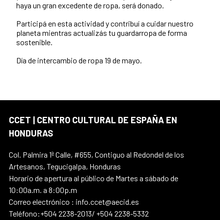
haya un gran excedente de ropa, será donado.
Participá en esta actividad y contribuí a cuidar nuestro
planeta mientras actualizás tu guardarropa de forma
sostenible.
Día de intercambio de ropa 19 de mayo.
CCET | CENTRO CULTURAL DE ESPAÑA EN
HONDURAS
Col. Palmira 1ª Calle, #655, Contiguo al Redondel de los
Artesanos, Tegucigalpa, Honduras
Horario de apertura al público de Martes a sábado de
10:00a.m. a 8:00p.m
Correo electrónico : info.ccet@aecid.es
Teléfono:+504 2238-2013/ +504 2238-5332