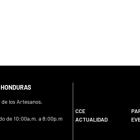
N HONDURAS
l de los Artesanos,
CCE
PA
ado de 10:00a.m. a 8:00p.m
ACTUALIDAD
EV