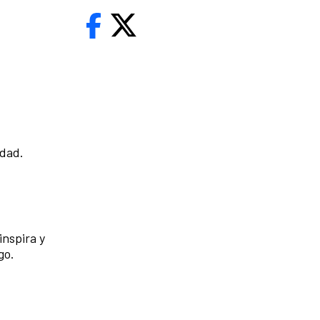
idad.
inspira y
go.