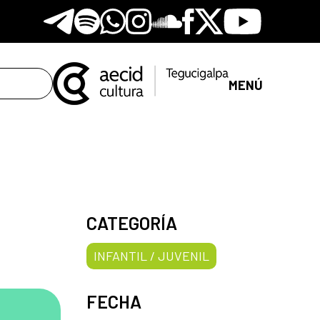
Telegram
Spotify
Whatsapp
Instagram
Soundclore
Facebook
X
Youtube
MENÚ
CATEGORÍA
INFANTIL / JUVENIL
FECHA