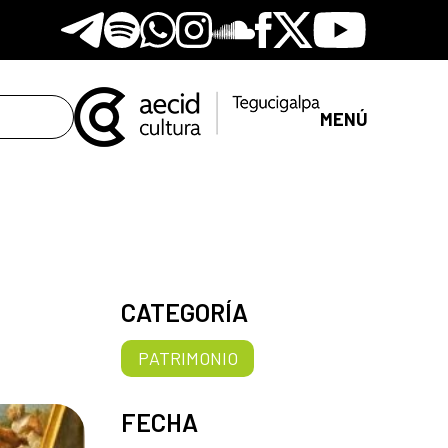
Telegram
Spotify
Whatsapp
Instagram
Soundclore
Facebook
X
Youtube
MENÚ
CATEGORÍA
PATRIMONIO
FECHA