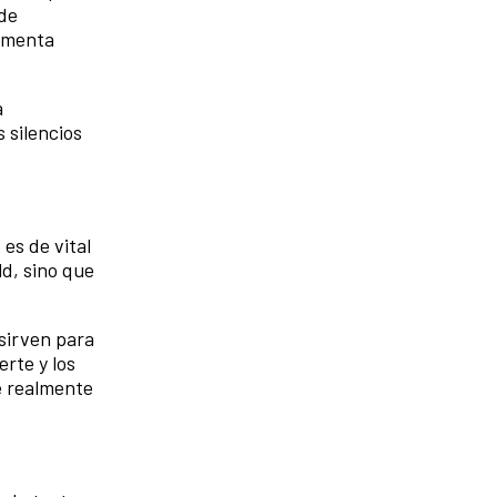
 de
aumenta
a
 silencios
es de vital
ld, sino que
 sirven para
rte y los
ue realmente