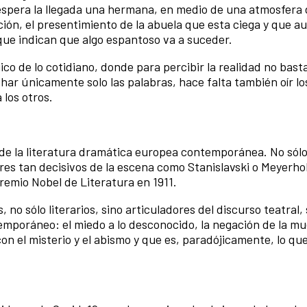
 espera la llegada una hermana, en medio de una atmosfera
ción, el presentimiento de la abuela que esta ciega y que 
que indican que algo espantoso va a suceder.
gico de lo cotidiano, donde para percibir la realidad no bast
ar únicamente solo las palabras, hace falta también oír los
 los otros.
 de la literatura dramática europea contemporánea. No sólo 
res tan decisivos de la escena como Stanislavski o Meyerho
Premio Nobel de Literatura en 1911.
 no sólo literarios, sino articuladores del discurso teatral,
emporáneo: el miedo a lo desconocido, la negación de la mue
con el misterio y el abismo y que es, paradójicamente, lo q