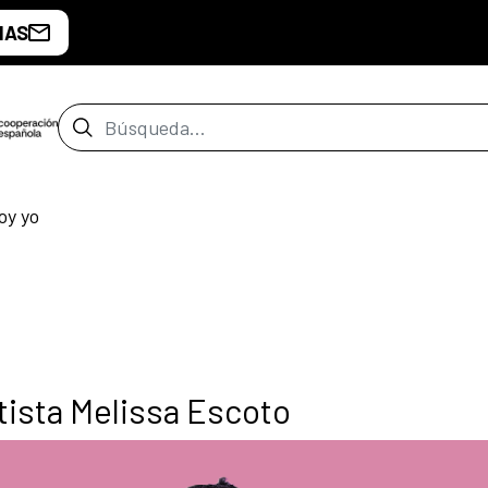
IAS
Barra de búsqueda
oy yo
rtista Melissa Escoto