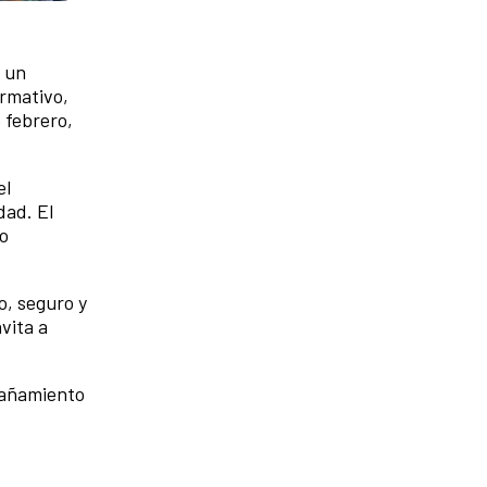
r un
ormativo,
 febrero,
el
dad. El
lo
o, seguro y
vita a
mpañamiento