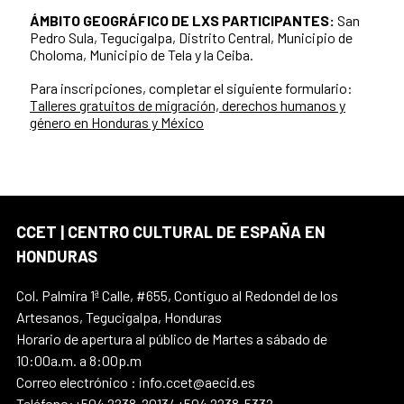
ÁMBITO GEOGRÁFICO DE LXS PARTICIPANTES:
San
Pedro Sula, Tegucigalpa, Distrito Central, Municipio de
Choloma, Municipio de Tela y la Ceiba.
Para inscripciones, completar el siguiente formulario:
Talleres gratuitos de migración, derechos humanos y
género en Honduras y México
CCET | CENTRO CULTURAL DE ESPAÑA EN
HONDURAS
Col. Palmira 1ª Calle, #655, Contiguo al Redondel de los
Artesanos, Tegucigalpa, Honduras
Horario de apertura al público de Martes a sábado de
10:00a.m. a 8:00p.m
Correo electrónico : info.ccet@aecid.es
Teléfono:+504 2238-2013/ +504 2238-5332