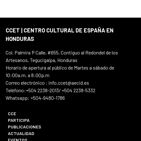
CCET | CENTRO CULTURAL DE ESPAÑA EN
HONDURAS
Col. Palmira 1ª Calle, #655, Contiguo al Redondel de los
Artesanos, Tegucigalpa, Honduras
Horario de apertura al público de Martes a sábado de
10:00a.m. a 8:00p.m
Correo electrónico : info.ccet@aecid.es
Teléfono:+504 2238-2013/ +504 2238-5332
Whatsapp: +504-9480-1786
CCE
PARTICIPA
PUBLICACIONES
ACTUALIDAD
EVENTOS