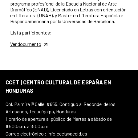
programa profesional de la Escuela Nacional de Arte
Dramático (ENAD), Licenciado en Letras con orientación
en Literatura (UNAH), y Master en Literatura Española e
Hispanoamericana por la Universidad de Barcelona.
Lista participantes:
Ver documento
CCET | CENTRO CULTURAL DE ESPAÑA EN
HONDURAS
Col. Palmira 1ª Calle, #655, Contiguo al Redondel de los
Artesanos, Tegucigalpa, Honduras
Horario de apertura al público de Martes a sábado de
10:00a.m. a 8:00p.m
Correo electrónico : info.ccet@aecid.es