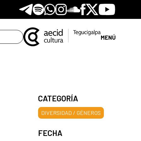
Telegram
Spotify
Whatsapp
Instagram
Soundclore
Facebook
X
Youtube
MENÚ
CATEGORÍA
DIVERSIDAD / GÉNEROS
FECHA