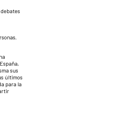
 debates
rsonas.
 ha
 España,
asma sus
us últimos
a para la
rtir