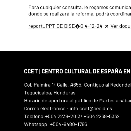
Para cualquier consulta, le rogamos comunicar
donde se realizará la reforma, podrá coordina
report_PPT DE DISE�O 4-12-24
Ver doc
CCET | CENTRO CULTURAL DE ESPAÑA E
Col. Palmira 1ª Calle, #655, Contiguo al Redonde
Tegucigalpa, Honduras
Horario de apertura al público de Martes a sáb
Correo electrónico : info.ccet@aecid.es
Teléfono:+504 2238-2013/ +504 2238-5332
Whatsapp: +504-9480-1786