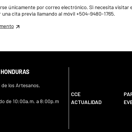
se únicamente por correo electrónico. Si necesita visitar 
r una cita previa llamando al móvil +504-9480-1765.
umento
N HONDURAS
l de los Artesanos,
CCE
PA
ado de 10:00a.m. a 8:00p.m
ACTUALIDAD
EV