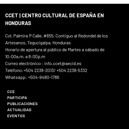
CCET | CENTRO CULTURAL DE ESPAÑA EN
HONDURAS
Col. Palmira 1ª Calle, #655, Contiguo al Redondel de los
Artesanos, Tegucigalpa, Honduras
Horario de apertura al público de Martes a sábado de
10:00a.m. a 8:00p.m
Correo electrónico : info.ccet@aecid.es
Teléfono:+504 2238-2013/ +504 2238-5332
Whatsapp: +504-9480-1786
CCE
PARTICIPA
PUBLICACIONES
ACTUALIDAD
EVENTOS