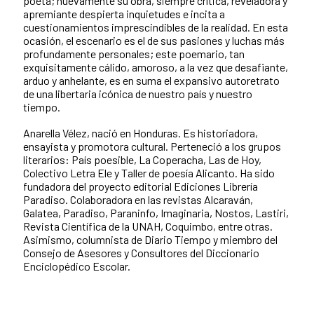
poeta; nuevamente su obra, siempre crítica, reveladora y
apremiante despierta inquietudes e incita a
cuestionamientos imprescindibles de la realidad. En esta
ocasión, el escenario es el de sus pasiones y luchas más
profundamente personales; este poemario, tan
exquisitamente cálido, amoroso, a la vez que desafiante,
arduo y anhelante, es en suma el expansivo autoretrato
de una libertaria icónica de nuestro país y nuestro
tiempo.
Anarella Vélez, nació en Honduras. Es historiadora,
ensayista y promotora cultural. Perteneció a los grupos
literarios: País poesible, La Coperacha, Las de Hoy,
Colectivo Letra Ele y Taller de poesía Alicanto. Ha sido
fundadora del proyecto editorial Ediciones Librería
Paradiso. Colaboradora en las revistas Alcaraván,
Galatea, Paradiso, Paraninfo, Imaginaria, Nostos, Lastiri,
Revista Científica de la UNAH, Coquimbo, entre otras.
Asimismo, columnista de Diario Tiempo y miembro del
Consejo de Asesores y Consultores del Diccionario
Enciclopédico Escolar.