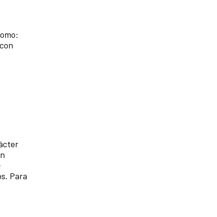
como:
 con
ácter
un
-
os. Para