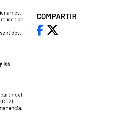
cionarnos,
COMPARTIR
tra idea de
 sentidos.
y los
partir del
 (CO2)
rmanencia,
u