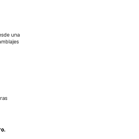
desde una
amblajes
bras
ro.