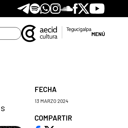
Telegram
Spotify
Whatsapp
Instagram
Soundclore
Facebook
X
Youtube
MENÚ
FECHA
13 MARZO 2024
os
COMPARTIR