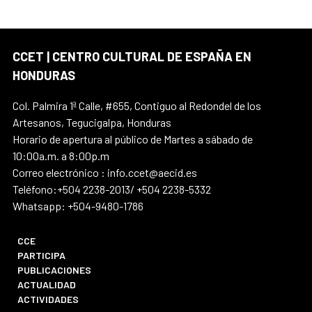
CCET | CENTRO CULTURAL DE ESPAÑA EN
HONDURAS
Col. Palmira 1ª Calle, #655, Contiguo al Redondel de los
Artesanos, Tegucigalpa, Honduras
Horario de apertura al público de Martes a sábado de
10:00a.m. a 8:00p.m
Correo electrónico : info.ccet@aecid.es
Teléfono:+504 2238-2013/ +504 2238-5332
Whatsapp: +504-9480-1786
CCE
PARTICIPA
PUBLICACIONES
ACTUALIDAD
ACTIVIDADES