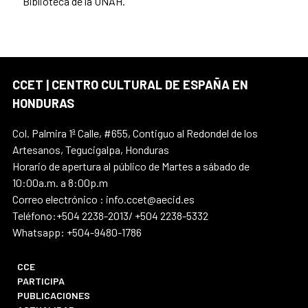
Biblioteca de la UNAH.
CCET | CENTRO CULTURAL DE ESPAÑA EN
HONDURAS
Col. Palmira 1ª Calle, #655, Contiguo al Redondel de los
Artesanos, Tegucigalpa, Honduras
Horario de apertura al público de Martes a sábado de
10:00a.m. a 8:00p.m
Correo electrónico : info.ccet@aecid.es
Teléfono:+504 2238-2013/ +504 2238-5332
Whatsapp: +504-9480-1786
CCE
PARTICIPA
PUBLICACIONES