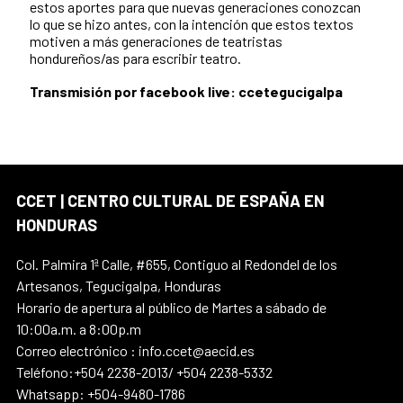
estos aportes para que nuevas generaciones conozcan
lo que se hizo antes, con la intención que estos textos
motiven a más generaciones de teatristas
hondureños/as para escribir teatro.
Transmisión por facebook live: ccetegucigalpa
CCET | CENTRO CULTURAL DE ESPAÑA EN
HONDURAS
Col. Palmira 1ª Calle, #655, Contiguo al Redondel de los
Artesanos, Tegucigalpa, Honduras
Horario de apertura al público de Martes a sábado de
10:00a.m. a 8:00p.m
Correo electrónico : info.ccet@aecid.es
Teléfono:+504 2238-2013/ +504 2238-5332
Whatsapp: +504-9480-1786