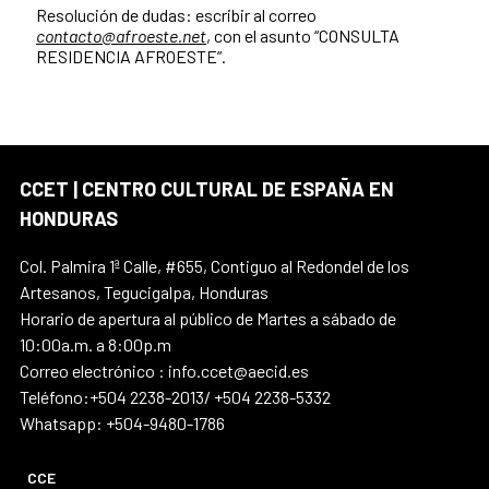
Resolución de dudas: escribir al correo
contacto@afroeste.net
, con el asunto “CONSULTA
RESIDENCIA AFROESTE”.
CCET | CENTRO CULTURAL DE ESPAÑA EN
HONDURAS
Col. Palmira 1ª Calle, #655, Contiguo al Redondel de los
Artesanos, Tegucigalpa, Honduras
Horario de apertura al público de Martes a sábado de
10:00a.m. a 8:00p.m
Correo electrónico : info.ccet@aecid.es
Teléfono:+504 2238-2013/ +504 2238-5332
Whatsapp: +504-9480-1786
CCE