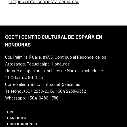
https://intercoonecta.aecid.es/
CCET | CENTRO CULTURAL DE ESPAÑA EN
HONDURAS
Col. Palmira 1ª Calle, #655, Contiguo al Redondel de los
Artesanos, Tegucigalpa, Honduras
Horario de apertura al público de Martes a sábado de
10:00a.m. a 8:00p.m
Correo electrónico : info.ccet@aecid.es
Teléfono:+504 2238-2013/ +504 2238-5332
Whatsapp: +504-9480-1786
CCE
PARTICIPA
PUBLICACIONES