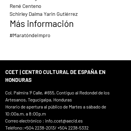
René Centeno
Schirley Dalma Yarin Gutiérrez
Más información
#MaratóndeImpro
CCET | CENTRO CULTURAL DE ESPAÑA EN
HONDURAS
Col. Palmira 1ª Calle, #655, Contiguo al Redondel de los
Artesanos, Tegucigalpa, Honduras
Horario de apertura al público de Martes a sábado de
10:00a.m. a 8:00p.m
Correo electrónico : info.ccet@aecid.es
Teléfono:+504 2238-2013/ +504 2238-5332