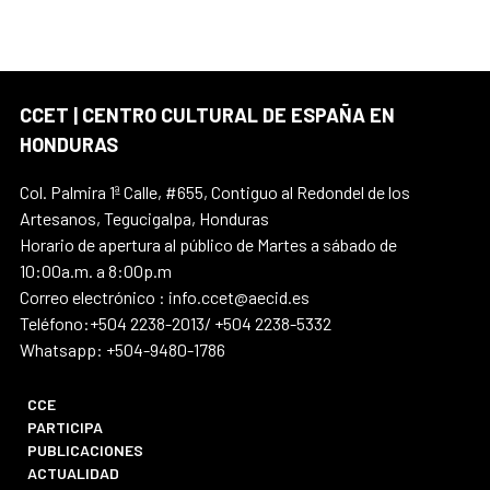
CCET | CENTRO CULTURAL DE ESPAÑA EN
HONDURAS
Col. Palmira 1ª Calle, #655, Contiguo al Redondel de los
Artesanos, Tegucigalpa, Honduras
Horario de apertura al público de Martes a sábado de
10:00a.m. a 8:00p.m
Correo electrónico : info.ccet@aecid.es
Teléfono:+504 2238-2013/ +504 2238-5332
Whatsapp: +504-9480-1786
CCE
PARTICIPA
PUBLICACIONES
ACTUALIDAD