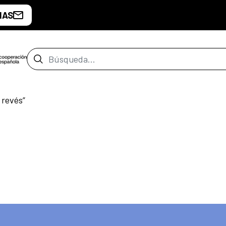
IAS
Barra de búsqueda
 revés”