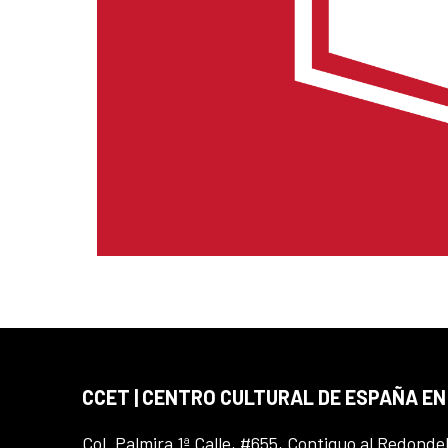
CCET | CENTRO CULTURAL DE ESPAÑA E
Col. Palmira 1ª Calle, #655, Contiguo al Redonde