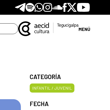
Telegram
Spotify
Whatsapp
Instagram
Soundclore
Facebook
X
Youtube
MENÚ
CATEGORÍA
INFANTIL / JUVENIL
FECHA