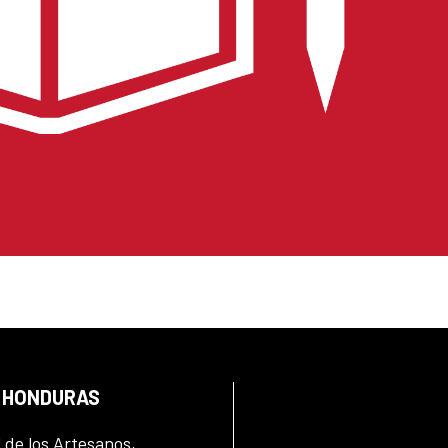
N HONDURAS
l de los Artesanos,