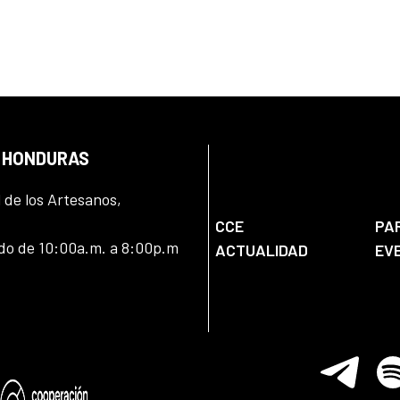
N HONDURAS
l de los Artesanos,
CCE
PA
ado de 10:00a.m. a 8:00p.m
ACTUALIDAD
EV
Telegram
Spo