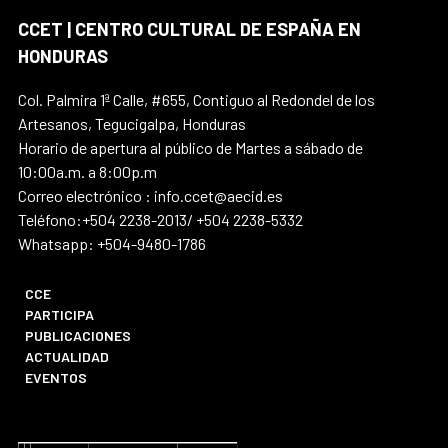
CCET | CENTRO CULTURAL DE ESPAÑA EN
HONDURAS
Col. Palmira 1ª Calle, #655, Contiguo al Redondel de los
Artesanos, Tegucigalpa, Honduras
Horario de apertura al público de Martes a sábado de
10:00a.m. a 8:00p.m
Correo electrónico : info.ccet@aecid.es
Teléfono:+504 2238-2013/ +504 2238-5332
Whatsapp: +504-9480-1786
CCE
PARTICIPA
PUBLICACIONES
ACTUALIDAD
EVENTOS