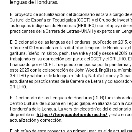
lenguas de Honduras.
El proyecto de actualización del diccionario estará a cargo de 
Cultural de España en Tegucigalpa (CCET) y el Grupo de investi
las lenguas indígenas de Honduras (GRILIHO) con el apoyo de e
practicantes de la Carrera de Letras-UNAH y expertos en Leng
El Diccionario de las lenguas de Honduras, publicado en 2013, 
más de 5000 vocablos en las distintas lenguas de Honduras (ch
garífuna, isleño, miskito, pesh, tawahka y tol) y desde el 2019 s
trabajando en su corrección por parte del CCET y el GRILIHO. E
financiado por el CCET, fue puesto en pausa por la pandemia y 
este 2023 con la colaboración de John Wood, lingüista, miembr
GRILIHO y hablante de la lengua miskita; Natalia López y Óscar 
estudiantes practicantes de la Carrera de Letras y colaborador
GRILIHO.
El Diccionario de las Lenguas de Honduras (DLH) fue elaborado 
Centro Cultural de España en Tegucigalpa, en alianza con la A
Hondureña de la Lengua. La versión electrónica del diccionario
disponible en
https://lenguasdehonduras.hn/
y está en c
actualización y corrección.
El objetivo de este proyecto, en primer lugar, es el de actualizar