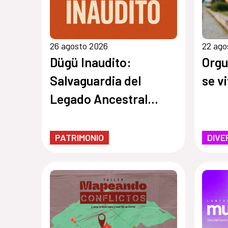
26 agosto 2026
22 ago
Dügü Inaudito:
Orgu
Salvaguardia del
se v
Legado Ancestral
Garífuna/
Presentación pública
PATRIMONIO
DIVE
de resultados y
diálogo sobre
patrimonio vivo