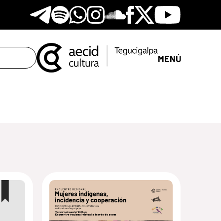
Telegram
Spotify
Whatsapp
Instagram
Soundclore
Facebook
X
Youtube
MENÚ