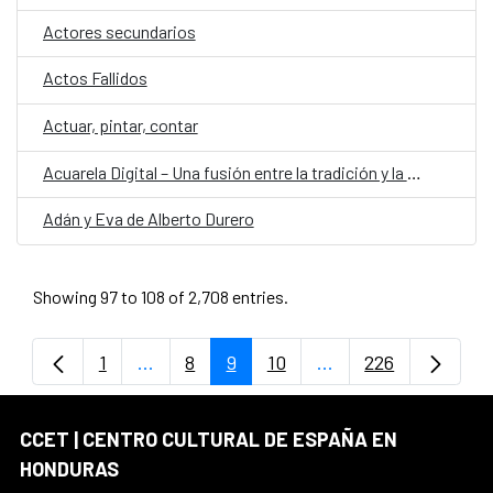
Actores secundarios
Actos Fallidos
Actuar, pintar, contar
Acuarela Digital – Una fusión entre la tradición y la tecnología
Adán y Eva de Alberto Durero
Showing 97 to 108 of 2,708 entries.
1
...
8
9
10
...
226
Page
Intermediate Pages Use TAB to navigate.
Page
Page
Page
Intermediate Pages 
Page
CCET | CENTRO CULTURAL DE ESPAÑA EN
HONDURAS