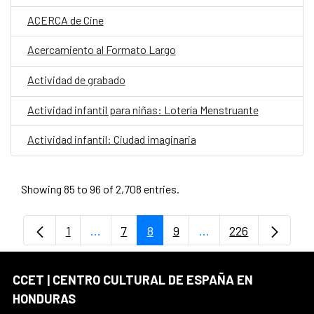
ACERCA de Cine
Acercamiento al Formato Largo
Actividad de grabado
Actividad infantil para niñas: Lotería Menstruante
Actividad infantil: Ciudad imaginaria
Showing 85 to 96 of 2,708 entries.
1
...
7
8
9
...
226
Page
Intermediate Pages Use TAB to navigate
Page
Page
Page
Intermediate Pages 
Page
CCET | CENTRO CULTURAL DE ESPAÑA EN
HONDURAS