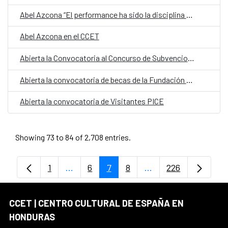
Abel Azcona “El performance ha sido la disciplina maldita; ahora está abrazada
Abel Azcona en el CCET
Abierta la Convocatoria al Concurso de Subvenciones EUROSAN Emprende
Abierta la convocatoria de becas de la Fundación Carolina 2025-2026
Abierta la convocatoria de Visitantes PICE
Showing 73 to 84 of 2,708 entries.
1
...
6
7
8
...
226
Page
Intermediate Pages Use TAB to navigate
Page
Page
Page
Intermediate Pages 
Page
CCET | CENTRO CULTURAL DE ESPAÑA EN
HONDURAS