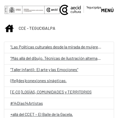
Skip to Main Content
MENÚ
INICIO
CCE - TEGUCIGALPA
“Las Políticas culturales desde la mirada de mujeres y jóvenes creadorxs”
“Más allá del dibujo. Técnicas de ilustración alternativas”
“Taller infantil: El arte y las Emociones”
(Re)(des)conexiones sinápticas.
[E·CO]LOGÍAS, COMUNIDADES y TERRITORIOS
#14Dias14Artistas
+allá del CCET – El Baile de la Gacela.