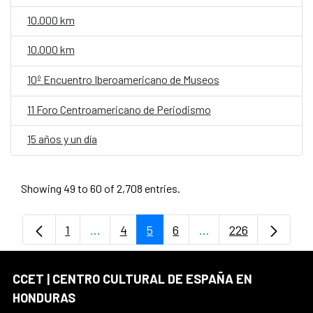
10.000 km
10.000 km
10º Encuentro Iberoamericano de Museos
11 Foro Centroamericano de Periodismo
15 años y un día
Showing 49 to 60 of 2,708 entries.
1
...
4
5
6
...
226
Page
Intermediate Pages Use TAB to navigate
Page
Page
Page
Intermediate Pages 
Page
CCET | CENTRO CULTURAL DE ESPAÑA EN
HONDURAS