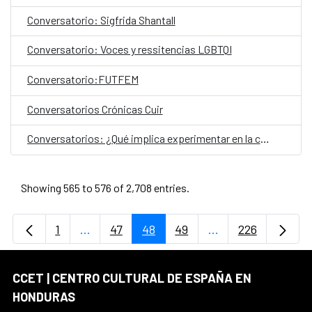
Conversatorio: Sigfrida Shantall
Conversatorio: Voces y ressitencias LGBTQI
Conversatorio:FUTFEM
Conversatorios Crónicas Cuir
Conversatorios: ¿Qué implica experimentar en la ciudad?
Showing 565 to 576 of 2,708 entries.
1
...
47
48
49
...
226
Page
Intermediate Pages Use TAB to navigate.
Page
Page
Page
Intermediate Page
Page
CCET | CENTRO CULTURAL DE ESPAÑA EN
HONDURAS