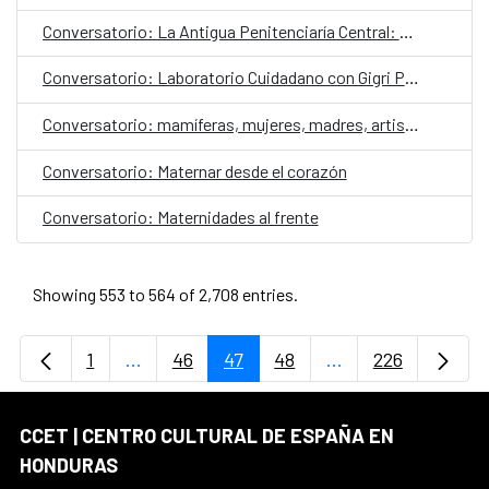
Conversatorio: La Antigua Penitenciaría Central: Lugar de Memoria en una Ciudad Histórica, a cargo de la Comisión Ciudadana del Centro Histórico de Tegucigalpa.
Conversatorio: Laboratorio Cuidadano con Gigri Proyect
Conversatorio: mamíferas, mujeres, madres, artistas contra la violencia de género
Conversatorio: Maternar desde el corazón
Conversatorio: Maternidades al frente
Showing 553 to 564 of 2,708 entries.
1
...
46
47
48
...
226
Page
Intermediate Pages Use TAB to navigate.
Page
Page
Page
Intermediate Page
Page
CCET | CENTRO CULTURAL DE ESPAÑA EN
HONDURAS