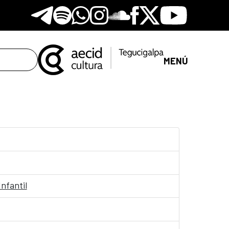
Telegram
Spotify
Whatsapp
Instagram
Soundclore
Facebook
X
Youtube
MENÚ
nfantil