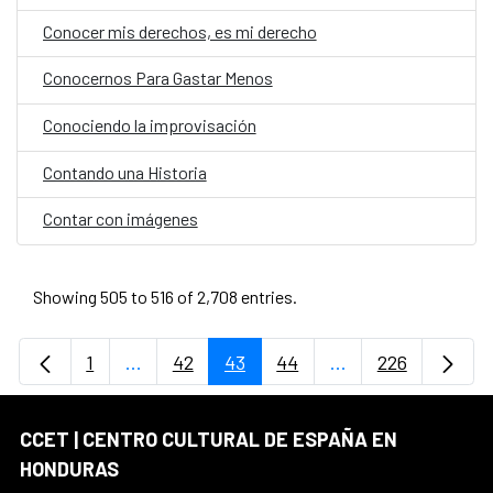
Conocer mis derechos, es mi derecho
Conocernos Para Gastar Menos
Conociendo la improvisación
Contando una Historia
Contar con imágenes
Showing 505 to 516 of 2,708 entries.
1
...
42
43
44
...
226
Page
Intermediate Pages Use TAB to navigate.
Page
Page
Page
Intermediate Page
Page
CCET | CENTRO CULTURAL DE ESPAÑA EN
HONDURAS