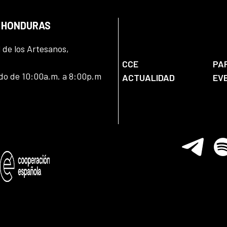
N HONDURAS
l de los Artesanos,
CCE
PA
ado de 10:00a.m. a 8:00p.m
ACTUALIDAD
EV
Telegram
Spo