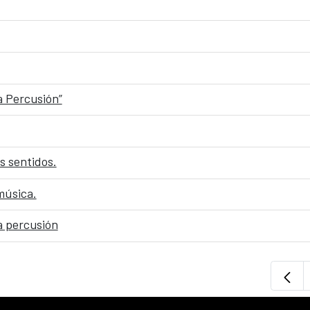
a Percusión”
s sentidos.
 música.
a percusión